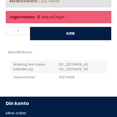
Model/Varenr.:
32274409
Lagerstatus:
Ikke på lager
KØB
Specifikationer
Afdeling hvor varen
VO_32274409_43,
befinder sig
VO_32274409_55
Varenummer
32274409
Din konto
Mine ordrer