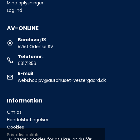
Mine oplysninger
Log ind
AV-ONLINE
Bondovej 18
5250 Odense SV
Telefonnr.
63171356
E-mail
webshop.pv@autohuset-vestergaard.dk
Information
Om os
Handelsbetingelser
Cookies
Privatlivspolitik
Vi bruger cookies for at sikre, at du får