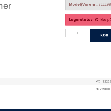
Model/Varenr.:
322298
Lagerstatus:
Ikke p
KØB
VO_3222
32229818