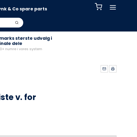
ynk & Co spare parts
arks største udvalg i
inale dele
+ numre i vores system
te v. for