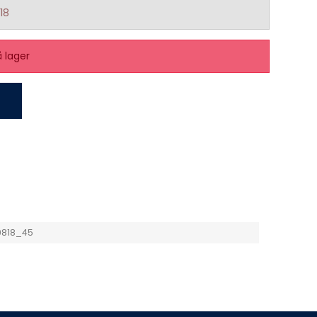
18
å lager
9818_45