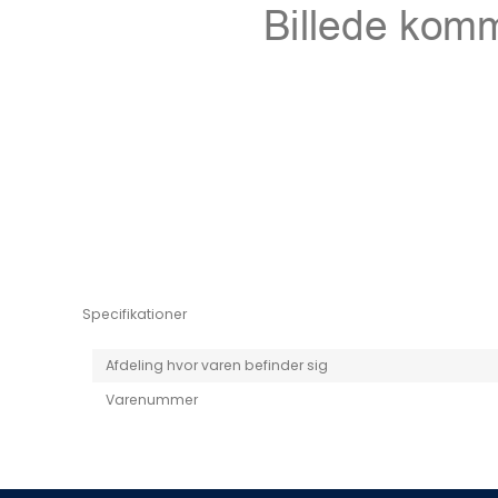
Niro EV
Picanto MY25
Specifikationer
Afdeling hvor varen befinder sig
Varenummer