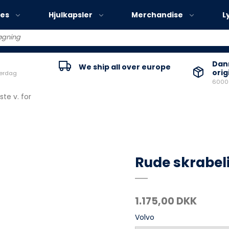
ies
Hjulkapsler
Merchandise
L
Volvo EX30
Danm
We ship all over europe
orig
verdag
Volvo EX40
60000
Volvo EC40
ste v. for
Volvo EX90
Rude skrabelis
1.175,00 DKK
Volvo