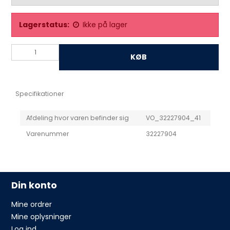
Lagerstatus:
Ikke på lager
KØB
Specifikationer
Afdeling hvor varen befinder sig
VO_32227904_41
Varenummer
32227904
Din konto
Mine ordrer
Mine oplysninger
Log ind