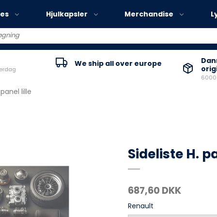
ies
Hjulkapsler
Merchandise
L
Volvo EX30
Danm
We ship all over europe
orig
verdag
Volvo EX40
60000
Volvo EC40
 panel lille
Volvo EX90
Sideliste H. pa
687,60 DKK
Renault