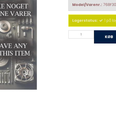
Model/Varenr.:
768F3
Lagerstatus:
1
på la
KØB