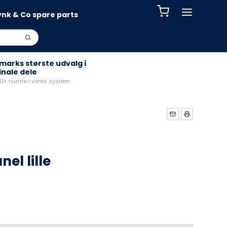
ynk & Co spare parts
arks største udvalg i
inale dele
+ numre i vores system
nel lille