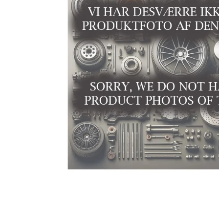
Niro EV
Picanto MY25