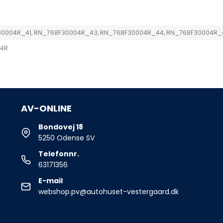
0004R_41, RN_768F30004R_43, RN_768F30004R_44, RN_768F30004R_
04R
AV-ONLINE
Bondovej 18
5250 Odense SV
Telefonnr.
63171356
E-mail
webshop.pv@autohuset-vestergaard.dk