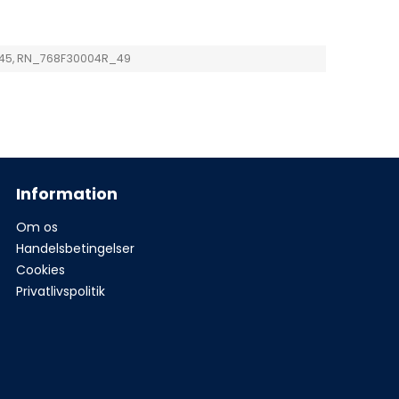
45, RN_768F30004R_49
Information
Om os
Handelsbetingelser
Cookies
Privatlivspolitik