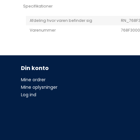
Specifikationer
Afdeling hvor varen befinder sig
RN_768F3
Varenummer
768F300
Din konto
Mine ordrer
Mine oplysninger
Log ind