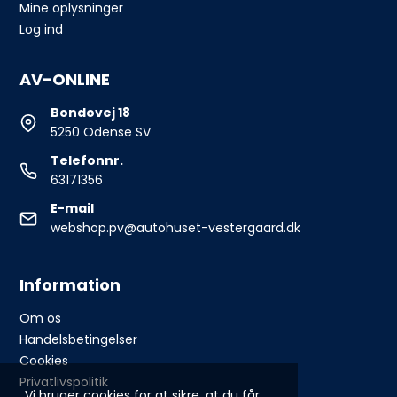
Mine oplysninger
Log ind
AV-ONLINE
Bondovej 18
5250 Odense SV
Telefonnr.
63171356
E-mail
webshop.pv@autohuset-vestergaard.dk
Information
Om os
Handelsbetingelser
Cookies
Privatlivspolitik
Vi bruger cookies for at sikre, at du får