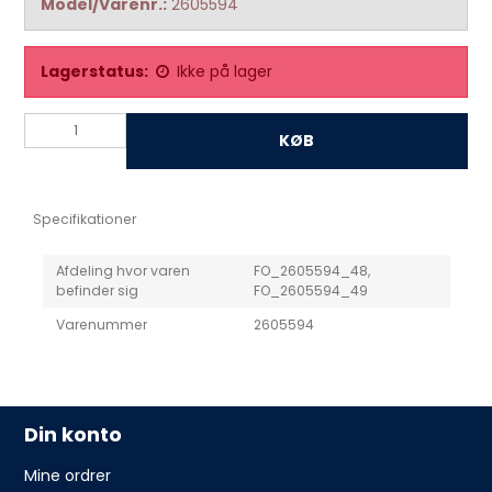
Model/Varenr.:
2605594
Lagerstatus:
Ikke på lager
KØB
Specifikationer
Afdeling hvor varen
FO_2605594_48,
befinder sig
FO_2605594_49
Varenummer
2605594
Din konto
Mine ordrer